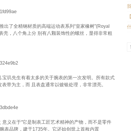
出了全精钢材质的高端运动表系列“皇家橡树”(Royal
形表壳，八个角上分 别有八颗装饰性的螺丝，显得非常粗
易.宝玑先生有着太多的关于腕表的第一次发明。所有款式
皮表带为主，而 且表盘通常以镀银处理，非常漂亮。
之 意义在于“它是制表工匠艺术精神的产物，而不是零件
腕表品牌，建于1735年。它还始创世上首枚内置