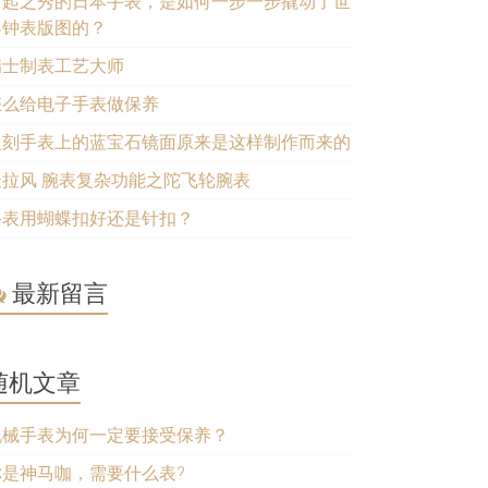
后起之秀的日本手表，是如何一步一步撬动了世
界钟表版图的？
瑞士制表工艺大师
怎么给电子手表做保养
复刻手表上的蓝宝石镜面原来是这样制作而来的
最拉风 腕表复杂功能之陀飞轮腕表
手表用蝴蝶扣好还是针扣？
最新留言
随机文章
机械手表为何一定要接受保养？
你是神马咖，需要什么表?