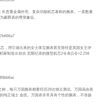
生 长贵重金属外壳、复杂功能机芯著称的腕表。一直数量
成为豪爵表的尊荣象征。
械机芯，用它做出来的女士珠宝腕表甚至曾经是英国女王伊
家制造出创吉 尼斯纪录的微型机芯2令表(1令=2.256
”之称，每只万国腕表都要经历28次独立测试。万国虽由美
之百的纯正瑞士 血统。万国表非常具有个性的腕表，不张扬