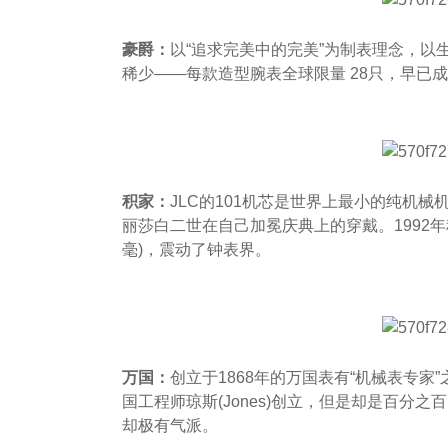
豪爵：
以“追求完美中的完美”为制表理念，以
稀少——每款造型腕表全球限量 28只，早已
积家：
JLC的101机芯是世界上最小的纯机
丽莎白二世在自己加冕庆典上的穿戴。1992年积
毫)，震动了钟表界。
万国：
创立于1868年的万国表有“机械表专家
国工程师琼斯(Jones)创立，但是却是百分
却极有气派。