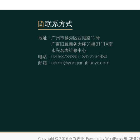
联系方式
地址：广州市越秀区西湖路12号
广百旧翼商务大楼31楼3111A室
永兴名表维修中心
电话：02083789895,18922234480
邮箱：admin@yongxingbiaoye.com
Copyright © 2026
永兴表业
. Powered by
WordPress
.
粤ICP备2