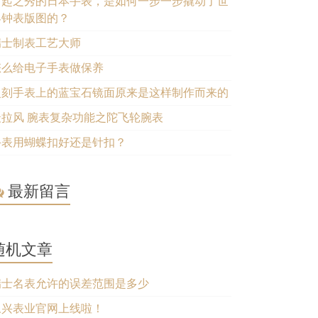
后起之秀的日本手表，是如何一步一步撬动了世
界钟表版图的？
瑞士制表工艺大师
怎么给电子手表做保养
复刻手表上的蓝宝石镜面原来是这样制作而来的
最拉风 腕表复杂功能之陀飞轮腕表
手表用蝴蝶扣好还是针扣？
最新留言
随机文章
瑞士名表允许的误差范围是多少
永兴表业官网上线啦！