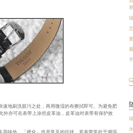
快速地刷洗脏污之处，再用微湿的布擦拭即可。为避免肥
。此外亦可在表带上涂些皮革油，皮革油对表带有保护效
生异味外，「硬化」也是常见的症状。若表带常处于潮湿