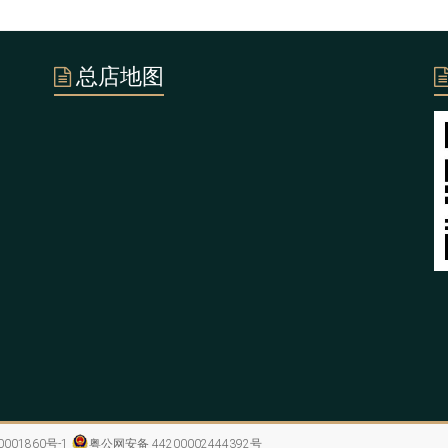
总店地图
0001860号-1
粤公网安备 44200002444392号