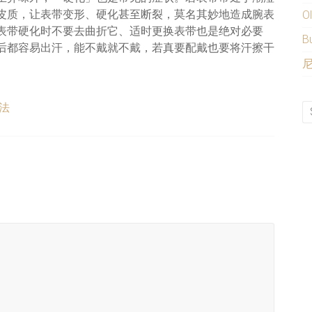
皮质，让表带变形、硬化甚至断裂，莫名其妙地造成腕表
O
表带硬化时不要去曲折它、适时更换表带也是绝对必要
B
后都容易出汗，能不戴就不戴，若真要配戴也要将汗擦干
尼
法