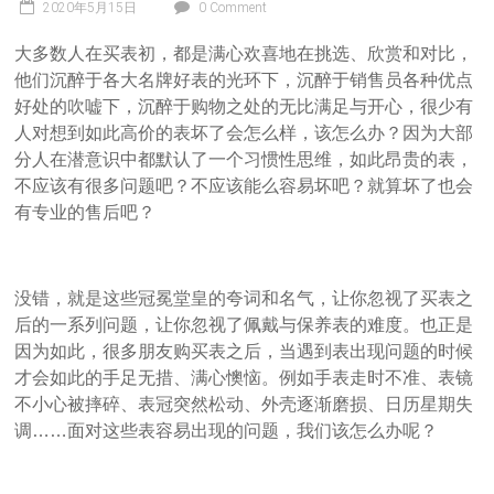
2020年5月15日
0 Comment
大多数人在买表初，都是满心欢喜地在挑选、欣赏和对比，
他们沉醉于各大名牌好表的光环下，沉醉于销售员各种优点
好处的吹嘘下，沉醉于购物之处的无比满足与开心，很少有
人对想到如此高价的表坏了会怎么样，该怎么办？因为大部
分人在潜意识中都默认了一个习惯性思维，如此昂贵的表，
不应该有很多问题吧？不应该能么容易坏吧？就算坏了也会
有专业的售后吧？
没错，就是这些冠冕堂皇的夸词和名气，让你忽视了买表之
后的一系列问题，让你忽视了佩戴与保养表的难度。也正是
因为如此，很多朋友购买表之后，当遇到表出现问题的时候
才会如此的手足无措、满心懊恼。例如手表走时不准、表镜
不小心被摔碎、表冠突然松动、外壳逐渐磨损、日历星期失
调……面对这些表容易出现的问题，我们该怎么办呢？