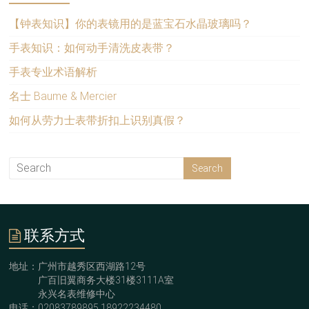
【钟表知识】你的表镜用的是蓝宝石水晶玻璃吗？
手表知识：如何动手清洗皮表带？
手表专业术语解析
名士 Baume & Mercier
如何从劳力士表带折扣上识别真假？
联系方式
地址：广州市越秀区西湖路12号
广百旧翼商务大楼31楼3111A室
永兴名表维修中心
电话：02083789895,18922234480