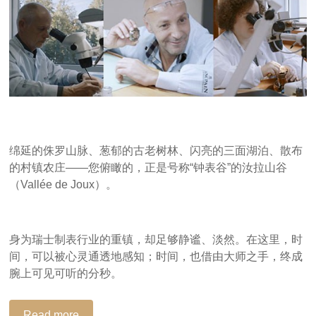
绵延的侏罗山脉、葱郁的古老树林、闪亮的三面湖泊、散布
的村镇农庄——您俯瞰的，正是号称“钟表谷”的汝拉山谷
（Vallée de Joux）。
身为瑞士制表行业的重镇，却足够静谧、淡然。在这里，时
间，可以被心灵通透地感知；时间，也借由大师之手，终成
腕上可见可听的分秒。
Read more