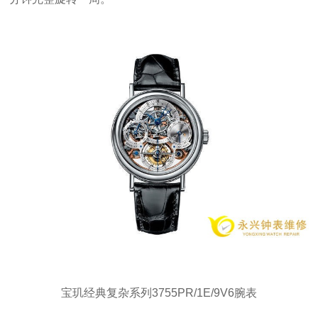
宝玑经典复杂系列3755PR/1E/9V6腕表