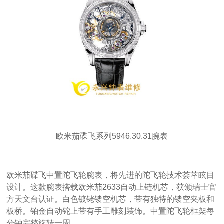
欧米茄碟飞系列5946.30.31腕表
欧米茄碟飞中置陀飞轮腕表，将先进的陀飞轮技术荟萃眩目
设计。这款腕表搭载欧米茄2633自动上链机芯，获颁瑞士官
方天文台认证。白色镀铑镂空机芯，带有独特的镂空夹板和
板桥。铂金自动铊上带有手工雕刻装饰。中置陀飞轮框架每
分钟完整旋转一周。