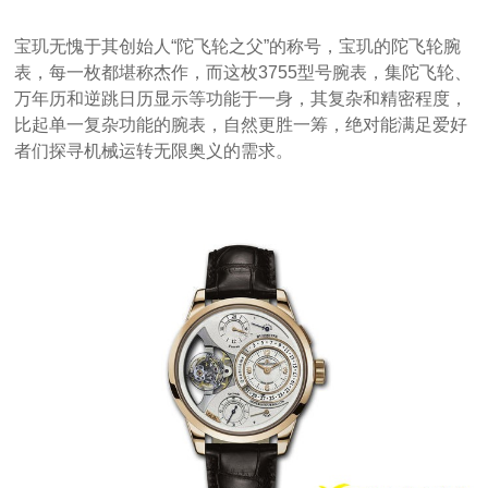
宝玑无愧于其创始人“陀飞轮之父”的称号，宝玑的陀飞轮腕
表，每一枚都堪称杰作，而这枚3755型号腕表，集陀飞轮、
万年历和逆跳日历显示等功能于一身，其复杂和精密程度，
比起单一复杂功能的腕表，自然更胜一筹，绝对能满足爱好
者们探寻机械运转无限奥义的需求。