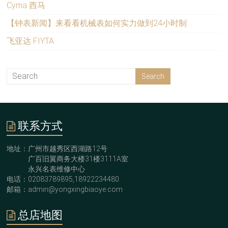
Cyma 西马
【钟表新闻】来看看机械表如何实力做到24小时制
飞亚达 FIYTA
联系方式
地址：广州市越秀区西湖路12号
广百旧翼商务大楼31楼3111A室
永兴名表维修中心
电话：02083789895,18922234480
邮箱：admin@yongxingbiaoye.com
总店地图