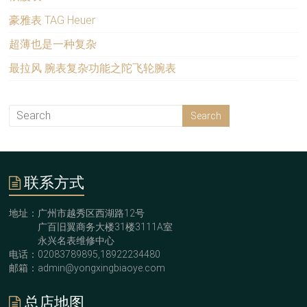
豪雅表 TAG Heuer
超薄也是一种复杂
最拉风 腕表复杂功能之陀飞轮腕表
联系方式
地址：广州市越秀区西湖路12号
广百旧翼商务大楼31楼3111A室
永兴名表维修中心
电话：02083789895,18922234480
邮箱：admin@yongxingbiaoye.com
总店地图