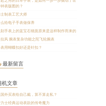
后起之秀的日本手表，是如何一步一步撬动了世
界钟表版图的？
瑞士制表工艺大师
怎么给电子手表做保养
复刻手表上的蓝宝石镜面原来是这样制作而来的
最拉风 腕表复杂功能之陀飞轮腕表
手表用蝴蝶扣好还是针扣？
最新留言
随机文章
从国外买表给自己戴，算不算走私？
劳力士经典运动表款的传奇魔力