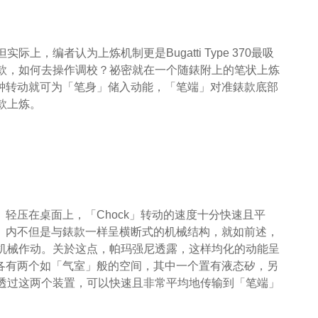
，编者认为上炼机制更是Bugatti Type 370最吸
款，如何去操作调校？祕密就在一个随錶附上的笔状上炼
时钟转动就可为「笔身」储入动能，「笔端」对准錶款底部
款上炼。
」轻压在桌面上，「Chock」转动的速度十分快速且平
k」内不但是与錶款一样呈横断式的机械结构，就如前述，
机械作动。关於这点，帕玛强尼透露，这样均化的动能呈
端各有两个如「气室」般的空间，其中一个置有液态矽，另
透过这两个装置，可以快速且非常平均地传输到「笔端」