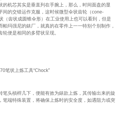
状的机芯其实是垂直列在手腕上，那么，时间面盘的显
间的交错运作克服，这时候微型伞状齿轮（cone-
的齿轮形状（齿状成圆锥伞形）在工业使用上也可以看到，但是
而帕玛强尼的錶厂，就真的在零件上一一特别个别制作，
齿轮便是相同的多臂状呈现。
pe 370笔状上炼工具“Chock”
转笔头槓桿几下，便能有效为錶款上炼，其传输出来的旋
，笔端特殊装置，将确保上炼时的安全度，如遇阻力或突