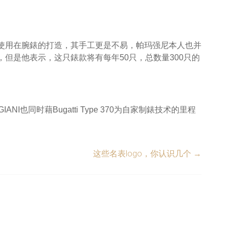
使用在腕錶的打造，其手工更是不易，帕玛强尼本人也并
但是他表示，这只錶款将有每年50只，总数量300只的
。
I也同时藉Bugatti Type 370为自家制錶技术的里程
这些名表logo，你认识几个
→