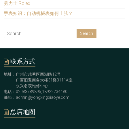
劳力士 Rolex
手表知识：自动机械表如何上弦？
联系方式
地址：广州市越秀区西湖路12号
广百旧翼商务大楼31楼3111A室
永兴名表维修中心
电话：02083789895,18922234480
邮箱：admin@yongxingbiaoye.com
总店地图