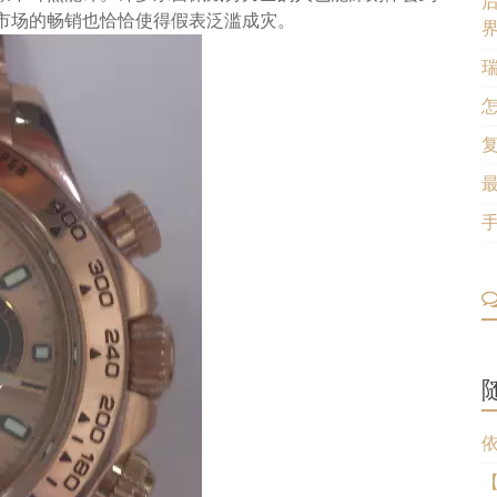
市场的畅销也恰恰使得假表泛滥成灾。
依