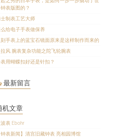
后起之秀的日本手表，是如何一步一步撬动了世
界钟表版图的？
瑞士制表工艺大师
怎么给电子手表做保养
复刻手表上的蓝宝石镜面原来是这样制作而来的
最拉风 腕表复杂功能之陀飞轮腕表
手表用蝴蝶扣好还是针扣？
最新留言
随机文章
波表 Ebohr
【钟表新闻】清宫旧藏钟表 亮相园博馆