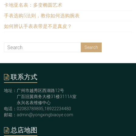
卡地亚名表：多变椭圆艺术
手表选购5法则，教你如何选购腕表
如何辨认手表表带是不是真皮？
联系方式
地址：广州市越秀区西湖路12号
广百旧翼商务大楼31楼3111A室
永兴名表维修中心
电话：02083789895,18922234480
邮箱：admin@yongxingbiaoye.com
总店地图