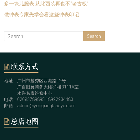
多一块儿腕表 从此西装再也不“老古板”
做钟表专家先学会看这些钟表印记
联系方式
地址：广州市越秀区西湖路12号
广百旧翼商务大楼31楼3111A室
永兴名表维修中心
电话：02083789895,18922234480
邮箱：admin@yongxingbiaoye.com
总店地图