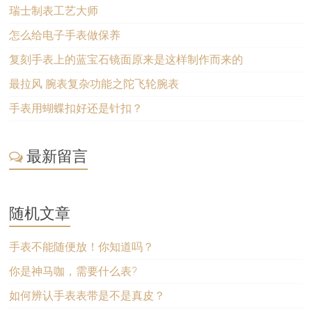
瑞士制表工艺大师
怎么给电子手表做保养
复刻手表上的蓝宝石镜面原来是这样制作而来的
最拉风 腕表复杂功能之陀飞轮腕表
手表用蝴蝶扣好还是针扣？
最新留言
随机文章
手表不能随便放！你知道吗？
你是神马咖，需要什么表?
如何辨认手表表带是不是真皮？