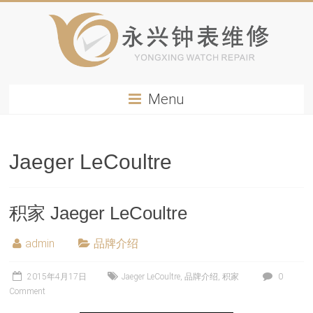
Menu
Jaeger LeCoultre
积家 Jaeger LeCoultre
admin
品牌介绍
2015年4月17日
Jaeger LeCoultre
,
品牌介绍
,
积家
0
Comment