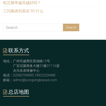
机芯频率越高越好吗？
三问腕表到底在“问”什么
联系方式
地址：广州市越秀区西湖路12号
广百旧翼商务大楼31楼3111A室
永兴名表维修中心
电话：02083789895,18922234480
邮箱：admin@yongxingbiaoye.com
总店地图