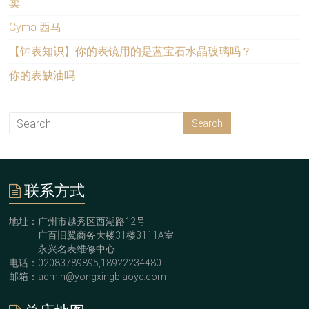
卖
Cyma 西马
【钟表知识】你的表镜用的是蓝宝石水晶玻璃吗？
你的表缺油吗
联系方式
地址：广州市越秀区西湖路12号
广百旧翼商务大楼31楼3111A室
永兴名表维修中心
电话：02083789895,18922234480
邮箱：admin@yongxingbiaoye.com