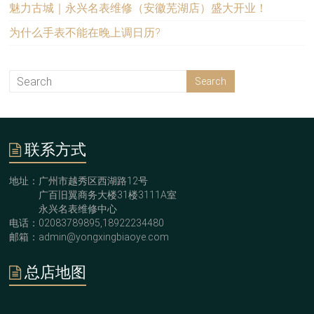
魅力古城｜永兴名表维修（安徽芜湖店）盛大开业！
为什么手表不能在晚上调日历?
联系方式
地址：广州市越秀区西湖路12号
广百旧翼商务大楼31楼3111A室
永兴名表维修中心
电话：02083789895,18922234480
邮箱：admin@yongxingbiaoye.com
总店地图