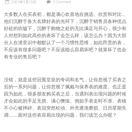
2020年5月15日
0 Comment
大多数人在买表初，都是满心欢喜地在挑选、欣赏和对比，
他们沉醉于各大名牌好表的光环下，沉醉于销售员各种优点
好处的吹嘘下，沉醉于购物之处的无比满足与开心，很少有
人对想到如此高价的表坏了会怎么样，该怎么办？因为大部
分人在潜意识中都默认了一个习惯性思维，如此昂贵的表，
不应该有很多问题吧？不应该能么容易坏吧？就算坏了也会
有专业的售后吧？
没错，就是这些冠冕堂皇的夸词和名气，让你忽视了买表之
后的一系列问题，让你忽视了佩戴与保养表的难度。也正是
因为如此，很多朋友购买表之后，当遇到表出现问题的时候
才会如此的手足无措、满心懊恼。例如手表走时不准、表镜
不小心被摔碎、表冠突然松动、外壳逐渐磨损、日历星期失
调……面对这些表容易出现的问题，我们该怎么办呢？