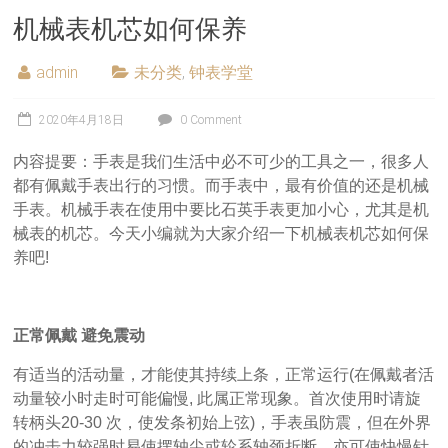
机械表机芯如何保养
admin
未分类
,
钟表学堂
2020年4月18日
0 Comment
内容提要：手表是我们生活中必不可少的工具之一，很多人
都有佩戴手表出行的习惯。而手表中，最有价值的还是机械
手表。机械手表在使用中要比石英手表更加小心，尤其是机
械表的机芯。今天小编就为大家介绍一下机械表机芯如何保
养吧!
正常佩戴 避免震动
有适当的活动量，才能使其持续上条，正常运行(在佩戴者活
动量较小时走时可能偏慢, 此属正常现象。首次使用时请旋
转柄头20-30 次，使发条初始上弦)，手表虽防震，但在外界
的冲击力较强时易使摆轴尖或轮系轴颈折断，亦可使快慢针