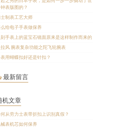
后起之秀的日本手表，是如何一步一步撬动了世
界钟表版图的？
瑞士制表工艺大师
怎么给电子手表做保养
复刻手表上的蓝宝石镜面原来是这样制作而来的
最拉风 腕表复杂功能之陀飞轮腕表
手表用蝴蝶扣好还是针扣？
最新留言
随机文章
如何从劳力士表带折扣上识别真假？
机械表机芯如何保养