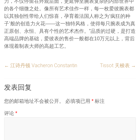
力，不仅停留在外观层面，更延伸至腕表复杂的内部世界中
的各个细微之处。像所有艺术佳作一样，每一枚爱彼腕表都
以其独创性带给人们惊喜，孕育着法国人称之为‘疯狂的种
子’般的创造力火花——这一独特风格，使得每只腕表成为真
正原创、永恒、具有个性的艺术杰作。”品质的过硬，是打造
高端品牌的基础，爱彼表的售价一般都在10万元以上，背后
体现着制表大师的高超工艺。
←
江诗丹顿 Vacheron Constantin
Tissot 天梭表
→
发表回复
您的邮箱地址不会被公开。
必填项已用
*
标注
评论
*