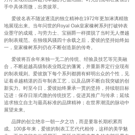
手中具体而微，出类拔萃。
爱彼名表不随波逐流的独立精神在1972年更加淋漓精致
地展现出来。当年问世的Royal Oak皇家橡树系列打破钟表
业墨守的成规，与劳力士、宝丽爵一样摆脱了当时无人僭越
的制表规范。在独领风骚四十余载之后，爱彼的坚持始终如
一，皇家橡树系列仍在不断创造新的传奇。
爱彼将百余年来独一无二的传统、经验及技艺等完美融
合，不断超越高级制表业既定的藩篱，并重新界定行业现有
的制表规则。爱彼旗下每个系列都拥有鲜明出众的个性，见
证着卓越精湛的百年制表工艺，以及品牌不断自我突破的创
新实力。时至今日，爱彼始终秉承一贯的坚持，持续朝目标
迈进：保存日渐式微的传统技艺，促进其推广与传承；延续
追求独立自主与最高标准的品牌精神；在世界潮流的脉动中
展望未来。
品牌的创立绝非一朝一夕之功，而是要靠长期积累而
成。100多年来，爱彼的制表工艺代代相传，这样的美学魅