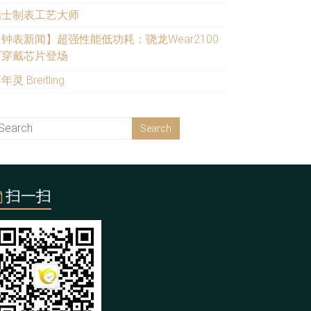
瑞士制表工艺大师
钟表新闻】超强性能低功耗：骁龙Wear2100
可穿戴芯片登场
年灵 Breitling
扫一扫