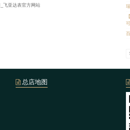
官网_飞亚达表官方网站
【
百
总店地图