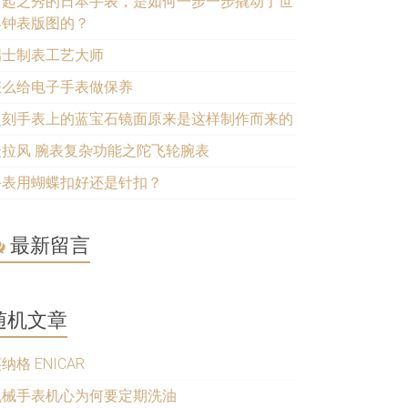
后起之秀的日本手表，是如何一步一步撬动了世
界钟表版图的？
瑞士制表工艺大师
怎么给电子手表做保养
复刻手表上的蓝宝石镜面原来是这样制作而来的
最拉风 腕表复杂功能之陀飞轮腕表
手表用蝴蝶扣好还是针扣？
最新留言
随机文章
纳格 ENICAR
机械手表机心为何要定期洗油