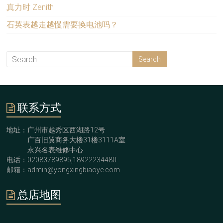
真力时 Zenith
石英表越走越慢需要换电池吗？
联系方式
地址：广州市越秀区西湖路12号
广百旧翼商务大楼31楼3111A室
永兴名表维修中心
电话：02083789895,18922234480
邮箱：admin@yongxingbiaoye.com
总店地图