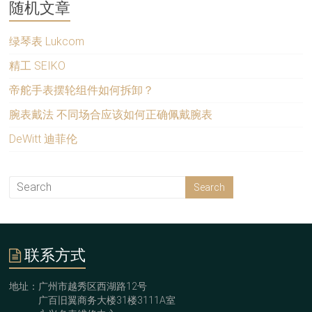
随机文章
绿琴表 Lukcom
精工 SEIKO
帝舵手表摆轮组件如何拆卸？
腕表戴法 不同场合应该如何正确佩戴腕表
DeWitt 迪菲伦
联系方式
地址：广州市越秀区西湖路12号
广百旧翼商务大楼31楼3111A室